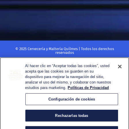
AGUAS Y AGUAS SABORIZADAS
© 2025 Cervecería y Maltería Quilmes | Todos los derechos
reservados
Beber con moderación. Prohibida su venta a menores de 18 años. No
compartir este contenido con menores.
Al hacer clic en “Aceptar todas las cookies”, usted
acepta que las cookies se guarden en su
POLÍTICA DE PRIVACIDAD
dispositivo para mejorar la navegación del sitio,
TÉRMINOS Y CONDICIONES
analizar el uso del mismo, y colaborar con nuestros
© 2025 Cervecería y Maltería Quilmes | Todos los derechos reservados
CONTACTO
estudios para marketing.
Políticas de Privacidad
Beber con moderación. Prohibida su venta a menores de 18 años. No
REGLAS DE USO
compartir este contenido con menores.
Configuración de cookies
POLÍTICA DE PRIVACIDAD
TÉRMINOS Y CONDICIONES
CONTACTO
Rechazarlas todas
REGLAS DE USO